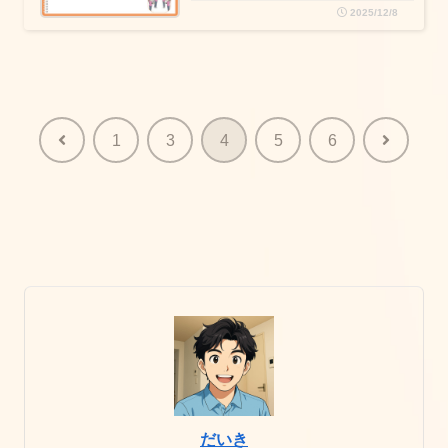
2025/12/8
前
次
1
3
4
5
6
へ
へ
だいき