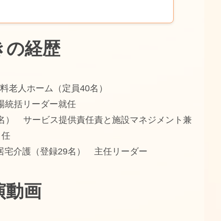
きの経歴
有料老人ホーム（定員40名）
現場統括リーダー就任
49名） サービス提供責任責と施設マネジメント兼
任
型居宅介護（登録29名） 主任リーダー
演動画